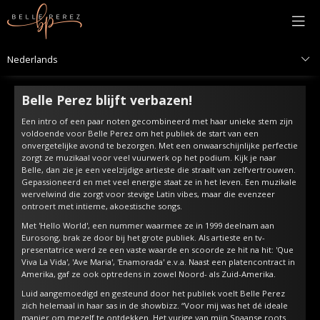
Belle Perez blijft verbazen!
Een intro of een paar noten gecombineerd met haar unieke stem zijn
voldoende voor Belle Perez om het publiek de start van een
onvergetelijke avond te bezorgen. Met een onwaarschijnlijke perfectie
zorgt ze muzikaal voor veel vuurwerk op het podium. Kijk je naar
Belle, dan zie je een veelzijdige artieste die straalt van zelfvertrouwen.
Gepassioneerd en met veel energie staat ze in het leven. Een muzikale
wervelwind die zorgt voor stevige Latin vibes, maar die evenzeer
ontroert met intieme, akoestische songs.
Met 'Hello World', een nummer waarmee ze in 1999 deelnam aan
Eurosong, brak ze door bij het grote publiek. Als artieste en tv-
presentatrice werd ze een vaste waarde en scoorde ze hit na hit: 'Que
Viva La Vida', 'Ave Maria', 'Enamorada' e.v.a. Naast een platencontract in
Amerika, gaf ze ook optredens in zowel Noord- als Zuid-Amerika.
Luid aangemoedigd en gesteund door het publiek voelt Belle Perez
zich helemaal in haar sas in de showbizz. “Voor mij was het dé ideale
manier om mezelf te ontdekken. Het vurige van mijn Spaanse roots