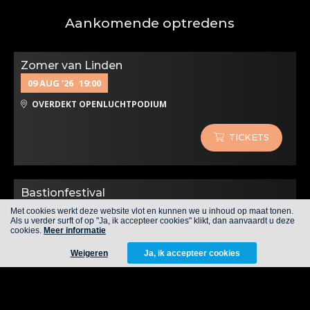
Aankomende optredens
Zomer van Linden
09 AUG '26
19:00
OVERDEKT OPENLUCHTPODIUM
TICKETS
Bastionfestival
09 AUG '26
15:15
Met cookies werkt deze website vlot en kunnen we u inhoud op maat tonen.
Als u verder surft of op "Ja, ik accepteer cookies" klikt, dan aanvaardt u deze
PARKING BASTIONFESTIVAL
cookies.
Meer informatie
Weigeren
Ja, ik accepteer cookies
Ballonfeesten, Deinze
15 AUG '26
17:45