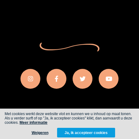
Met cookies werkt deze website vlot en kunnen we u inhoud op maat tonen.
Als u verder surft of op "Ja, ik accepteer cookies" klikt, dan aanvaardt u deze
Cookies
Privacy
cookies.
Meer informatie
Weigeren
Ja, ik accepteer cookies
WITH
FROM ALWAYS AWAKE