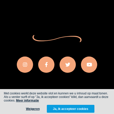
Met cookies werkt deze website vlot en kunnen we u inhoud op maat tonen.
Als u verder surft of op "Ja, ik accepteer cookies" klikt, dan aanvaardt u deze
Cookies
Privacy
cookies.
Meer informatie
Weigeren
Ja, ik accepteer cookies
WITH
FROM ALWAYS AWAKE